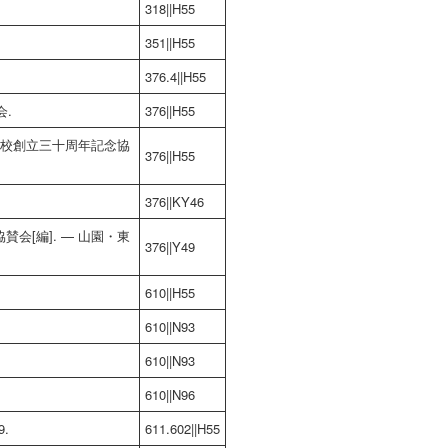
318||H55
351||H55
376.4||H55
会.
376||H55
等学校創立三十周年記念協
376||H55
376||KY46
会[編]. — 山園・東
376||Y49
610||H55
610||N93
610||N93
610||N96
.
611.602||H55