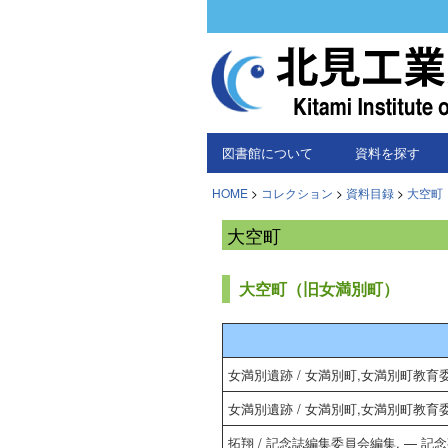
図書館について
資料を探す
HOME
>
コレクション
>
資料目録
>
大空町
大空町
大空町（旧女満別町）
女満別遺跡 / 女満別町,女満別町教育委員
女満別遺跡 / 女満別町,女満別町教育委員
拓翔 / 記念誌編集委員会編集. — 記