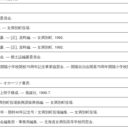
委員会.
 — 女満別町役場.
 [正], 資料編. — 女満別町, 1992.
 [正], 資料編. — 女満別町, 1992.
会. — 郷土誌編纂委員会.
年開陽小学校開校70周年記念事業協賛会. — 開陽自治会開基75周年開陽小学校
— オホーツク書房.
子構成. — 風媒社, 1999.7.
 女満別町役場振興課振興係編. — 女満別町役場.
70周年・開村40年記念号 / 女満別町役場編集. — 女満別町役場.
窓会編集部・事務局編集. — 北海道女満別高等学校同窓会.