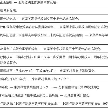
場企画室編. — 北海道網走郡東藻琴村役場.
東藻琴村役場.
十周年記念誌. — 東藻琴高等学校創立三十周年記念協賛会.
校80周年記念協賛会記念誌委員会編集. — 東藻琴小学校開校80周年記念協賛
周年記念誌 / 東藻琴高等学校創立三十周年記念協賛会[編集]. — 東藻琴高
35周年 / 協賛会事業部編集. — 東藻琴中学校開校三十五周年記念協賛会.
校開校五十周年記念誌 / 山園・東洋・広栄開基山園小学校開校五十周年記念協賛
記念協賛会.
興計画 ; 平成10年4月～平成15年3月. — 東藻琴村農業振興協議会.
年度, 平成10年度. — 東藻琴村農業振興センター.
度. — 東藻琴村農業振興センター. — (分析業務報告 ; 第19巻(土壌)).
 農林水産省北見統計情報事務所網走出張所編. — 北見農林統計協会.
記念誌 / 30周年記念事業実行委員会編. — 30周年記念事業実行委員会, 1979