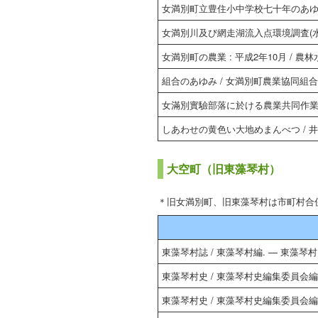
女満別町立豊住小中学校七十年のあゆみ
女満別川及び網走湖流入点環境調査(水質
女満別町の農業 : 平成2年10月 /
組合のあゆみ / 女満別町農業協同組合編.
女滿別實驗部落に於ける農業共同作業 / 
しあわせの黄色い大地めまんべつ / 井上明
大空町（旧東藻琴村）
＊旧女満別町、旧東藻琴村は市町村合併に
東藻琴村誌 / 東藻琴村編. — 東藻琴村, 
東藻琴村史 / 東藻琴村史編集委員会編. — 
東藻琴村史 / 東藻琴村史編集委員会編. — 