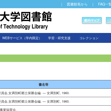
｜
図書館長から
｜
FAQ一
WEBサービス（学内限定）
学習・研究支援
コレクション
書名等
会,女満別町郷土保勝会編. — 女満別町, 1960.
会,女満別町郷土保勝会編. — 女満別町, 1960.
念事業協賛会.