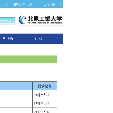
覧
｜
お問い合わせ
｜
English
｜
刊行物
リンク
請求記号
210||ME38
210||ME38
211.1||KI43