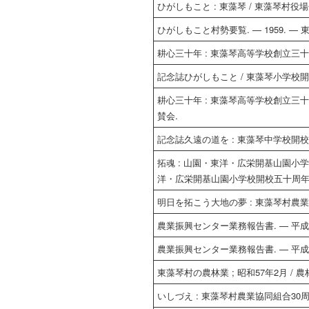
ひがしもこと : 東藻琴 / 東藻琴村役
ひがしもこと村勢要覧. — 1959. — 
耕心三十年 : 東藻琴高等学校創立三
記念誌ひがしもこと / 東藻琴小学校開
耕心三十年 : 東藻琴高等学校創立三十
賛会.
記念誌久遠の道を : 東藻琴中学校開校
拓魂 : 山園・東洋・広栄開基山園小学
洋・広栄開基山園小学校開校五十周年
明日を拓こう大地の夢 : 東藻琴村農業振
農業振興センター業務報告書. — 平成9
農業振興センター業務報告書. — 平成9年
東藻琴村の農林業 ; 昭和57年2月 /
いしづえ : 東藻琴村農業協同組合30周年