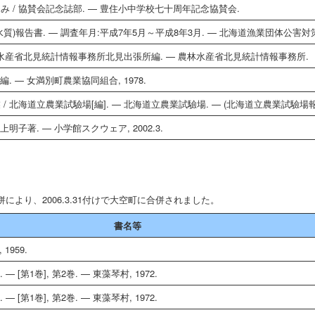
 / 協賛会記念誌部. — 豊住小中学校七十周年記念協賛会.
)報告書. — 調査年月:平成7年5月～平成8年3月. — 北海道漁業団体公害対
 農林水産省北見統計情報事務所北見出張所編. — 農林水産省北見統計情報事務所.
 — 女満別町農業協同組合, 1978.
北海道立農業試驗場[編]. — 北海道立農業試驗場. — (北海道立農業試驗場報告 
子著. — 小学館スクウェア, 2002.3.
より、2006.3.31付けで大空町に合併されました。
書名等
1959.
[第1巻], 第2巻. — 東藻琴村, 1972.
[第1巻], 第2巻. — 東藻琴村, 1972.