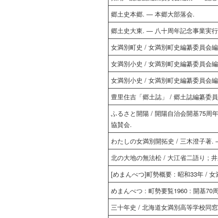
郷土史本郷. — 本郷大部落会.
郷土史大東. — 八十周年記念事業実行
女満別町史 / 女満別町史編纂委員会編.
女満別小史 / 女満別町史編纂委員会編纂. —
女満別小史 / 女満別町史編纂委員会編纂. —
豊里住吉「郷土誌」 / 郷土誌編纂委員
ふるさと開陽 / 開陽自治会開基75周
協賛会.
わたしの女満別開拓史 / 三木澄子著. 
北の大地の無法松 / 大江省二語り ; 井上明
[めまんべつ]町勢概要 : 昭和33年 /
めまんべつ : 町勢要覧1960 : 開基
三十年史 / 北海道女満別高等学校同