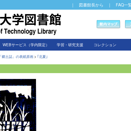
｜
図書館長から
｜
FAQ一
WEBサービス（学内限定）
学習・研究支援
コレクション
「郷土誌」の表紙原画
>
｢北夏｣