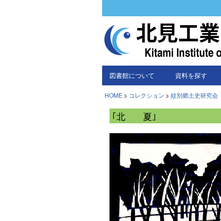
図書館について
資料を探す
HOME
>
コレクション
>
紋別郷土史研究会
｢北 夏｣